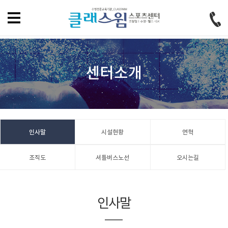
홈으로
즐겨찾기
회원가입
로그인
센터소개
인사말
시설현황
연혁
조직도
셔틀버스노선
오시는길
인사말