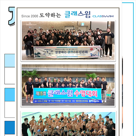
홈으로
즐겨찾기
회원가입
로그인
s
i
n
c
e
2
클
래
윔
잘
가
르
치
는
"
본
안
전
은
"
필
수
"
시설안내
프로그램소개
유소년스포츠
지도자소개
일일요금안내
프로그램예약
오시는길
셔틀버스노선