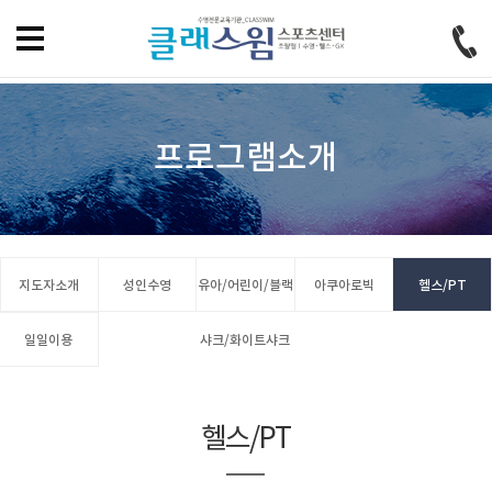
홈으로
즐겨찾기
회원가입
로그인
프로그램소개
지도자소개
성인수영
유아/어린이/블랙
아쿠아로빅
헬스/PT
일일이용
샤크/화이트샤크
헬스/PT