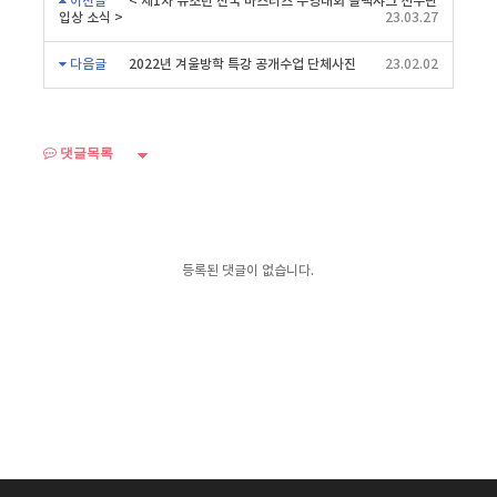
이전글
< 제1차 유소년 전국 마스터즈 수영대회 블랙샤크 선수단
입상 소식 >
23.03.27
다음글
2022년 겨울방학 특강 공개수업 단체사진
23.02.02
댓글목록
등록된 댓글이 없습니다.