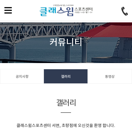
홈으로
즐겨찾기
회원가입
로그인
커뮤니티
공지사항
갤러리
동영상
갤러리
클래스윔스포츠센터 서면, 초량점에 오신것을 환영 합니다.