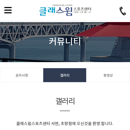
홈으로
즐겨찾기
회원가입
로그인
커뮤니티
공지사항
갤러리
동영상
갤러리
클래스윔스포츠센터 서면, 초량점에 오신것을 환영 합니다.