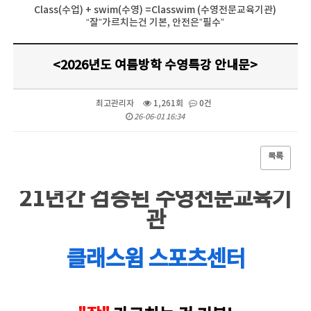
Class(수업) + swim(수영) =Classwim (수영전문교육기관)
“잘”가르치는건 기본, 안전은”필수”
<2026년도 여름방학 수영특강 안내문>
최고관리자
1,261회
0건
26-06-01 16:34
목록
본문
21년간 검증된
수영전문교육기
관
클래스윔 스포츠센터