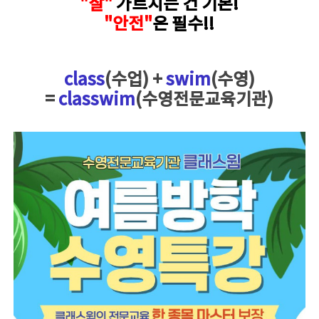
"
잘
"
가르치는 건 기본!
"
안전
"
은 필수!!
class
(수업) +
swim
(수영)
=
classwim
(수영전문교육기관)